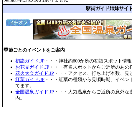
駅街ガイド姉妹サイ
季節ごとのイベントをご案内
初詣ガイド.JP
・・・神社約600か所の初詣スポット情
お花見ガイド.JP
・・・有名スポットからご近所のあの桜
花火大会ガイド.JP
・・・アクセス、打ち上げ本数、見
紅葉ガイド.JP
・・・紅葉の種類から見頃時期、イベン
てます。
全国温泉ガイド.JP
・・・人気温泉からご近所の意外な
内。