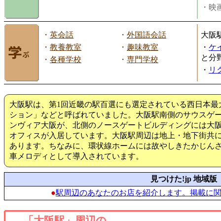
・映画
・
英会話
・
外国語会話
大阪
・
教養教室
・
趣味教室
・
ケ
と分
・
各種学校
・
専門学校
・
リ
大阪駅は、第1回近畿の駅百選にも選定されている西日本最
ション」などと呼ばれていました。大阪駅南側のサウスゲ
ンヴィア大阪が、北側のノースゲートビルディングには大阪
オフィスが入居しています。大阪駅周辺は地上・地下街共
あります。ちなみに、環状線ホームには故やしきたかじん
車メロディとして導入されています。
見つけた!jp 地域版
●
駅周辺のあなたのお店を紹介します。掲載に
「大阪駅」周辺の