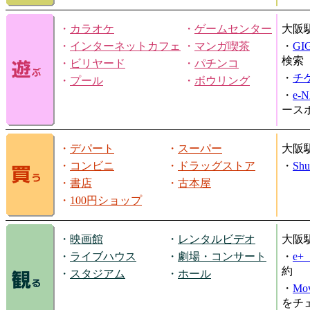
・
カラオケ
・
ゲームセンター
大阪
・
インターネットカフェ
・
マンガ喫茶
・
GI
検索
・
ビリヤード
・
パチンコ
・
チ
・
プール
・
ボウリング
・
e-
ース
・
デパート
・
スーパー
大阪
・
コンビニ
・
ドラッグストア
・
Shu
・
書店
・
古本屋
・
100円ショップ
・
映画館
・
レンタルビデオ
大阪
・
ライブハウス
・
劇場・コンサート
・
e
約
・
スタジアム
・
ホール
・
Mov
をチ