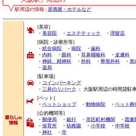
駅周辺の情報
:
居酒屋・ホテルなど
[美容]
・
美容院
・
エステティック
・
理髪店
[病院・診療所等]
・
総合病院
・
病院
・
歯科
・
内科
・
眼科
・
耳鼻咽喉科
・
皮膚科
・
神経、精神科
・
外科
・
整形外科
・
形
・
薬局
[駐車場]
・
コインパーキング
・
三井のリパーク
： 大阪駅周辺の時間貸駐
[ペット]
・
ペットショップ
・
動物病院
・
ペット葬
[公的機関等]
・
郵便局
・
銀行
・
市区町村機関
・
図書
・
保育所
・
幼稚園
・
小学校
・
中学校
・
神社
・
寺