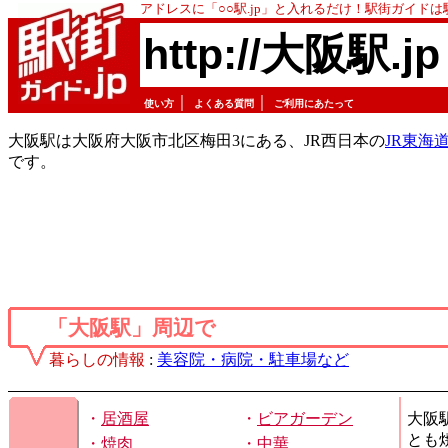
アドレスに「○○駅.jp」と入れるだけ！駅街ガイド
http://大阪駅.jp
｜
｜
使い方
よくある質問
ご利用にあたって
大阪駅は大阪府大阪市北区梅田3にある、JR西日本の
JR東海
です。
「大阪駅」周辺で
暮らしの情報
:
美容院・病院・駐車場など
・
居酒屋
・
ビアガーデン
大阪
とも
・
焼肉
・
中華