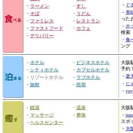
・
ぐ
・
ラーメン
・
すし
・
美
・
そば
・
うどん
った
・
ファミレス
・
レストラン
・
ホ
・
ファストフード
・
カフェ
検索
・
デリバリー
・
食
ング
・
ホテル
・
ビジネスホテル
大阪
予約
・
シティホテル
・
カプセルホテル
・
楽
・リゾートホテル
・
ラブホテル
・
じ
・
旅館
・
民宿
・
yo
・
銭湯
・
温泉
大阪
・
マッサージ
・
整体
・
is
スポ
・
ヘルスセンター
・
大